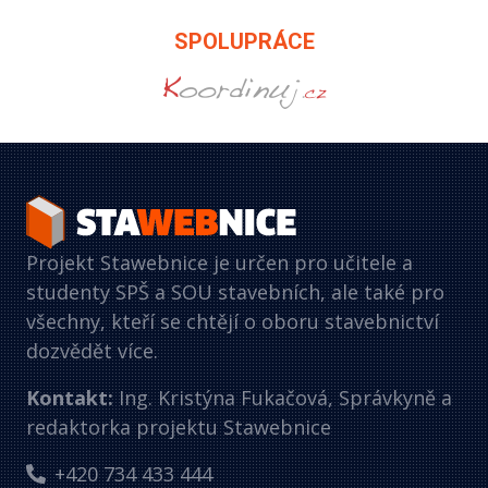
SPOLUPRÁCE
Projekt Stawebnice je určen pro učitele a
studenty SPŠ a SOU stavebních, ale také pro
všechny, kteří se chtějí o oboru stavebnictví
dozvědět více.
Kontakt:
Ing. Kristýna Fukačová, Správkyně a
redaktorka projektu Stawebnice
+420 734 433 444