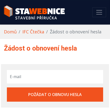
Domů
IFC Čtečka
Žádost o obnovení hesla
Žádost o obnovení hesla
POŽÁDAT O OBNOVU HESLA