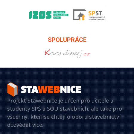
SPOLUPRÁCE
Projekt Stawebnice je určen pro učitele a
studenty SPŠ a SOU stavebních, ale také pro
všechny, kteří se chtějí o oboru stavebnictví
dozvědět více.