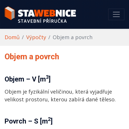
Domů
Výpočty
Objem a povrch
Objem a povrch
3
Objem
– V [m
]
Objem je fyzikální veličinou, která vyjadřuje
velikost prostoru, kterou zabírá dané těleso.
2
Povrch
– S [m
]