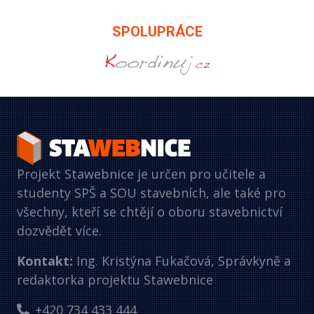
SPOLUPRÁCE
Projekt Stawebnice je určen pro učitele a
studenty SPŠ a SOU stavebních, ale také pro
všechny, kteří se chtějí o oboru stavebnictví
dozvědět více.
Kontakt:
Ing. Kristýna Fukačová, Správkyně a
redaktorka projektu Stawebnice
+420 734 433 444