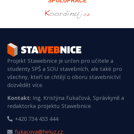
SPOLUPRÁCE
Projekt Stawebnice je určen pro učitele a
studenty SPŠ a SOU stavebních, ale také pro
všechny, kteří se chtějí o oboru stavebnictví
dozvědět více.
Kontakt:
Ing. Kristýna Fukačová, Správkyně a
redaktorka projektu Stawebnice
+420 734 433 444
fukacova@heluz.cz