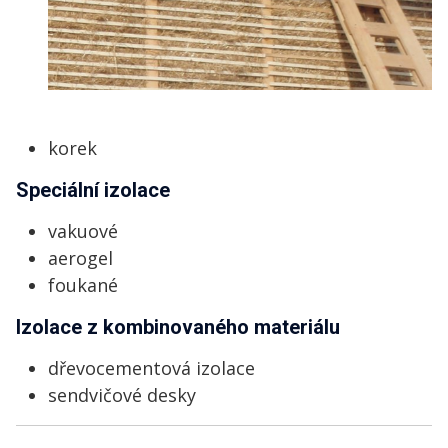
korek
Speciální izolace
vakuové
aerogel
foukané
Izolace z kombinovaného materiálu
dřevocementová izolace
sendvičové desky