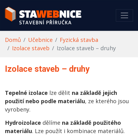
Domů
Učebnice
Fyzická stavba
Izolace staveb
Izolace staveb –⁠ druhy
Izolace staveb –⁠ druhy
Tepelné izolace
lze dělit
na základě jejich
použití nebo podle materiálu
, ze kterého jsou
vyrobeny.
Hydroizolace
dělíme
na základě použitého
materiálu
. Lze použít i kombinace materiálů.