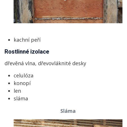
kachní peří
Rostlinné izolace
dřevěná vlna, dřevovláknité desky
celulóza
konopí
len
sláma
Sláma