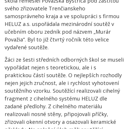
škola remesiel Považská Bystrica pod záštitou
svého zřizovatele Trenčianskeho
samosprávneho kraja a ve spolupráci s firmou
HELUZ a.s. uspořádala mezinárodní soutěž v
učebním oboru zedník pod názvem „Murár
Považia“. Byl to již čtvrtý ročník této velice
vydařené soutěže.
Žáci ze šesti středních odborných škol se museli
vypořádat nejen s teoretickou, ale i s
praktickou částí soutěže. O nejlepších rozhodly
nejen jejich zručnost, ale i rychlost vyhotovení
soutěžního vzorku. Soutěžící realizovali cihelný
fragment z cihelného systému HELUZ dle
zadané předlohy. Z cihelného materiálu
realizovali nosné stěny, připojovali příčky,
zřizovali okenní otvory a osazovali keramické