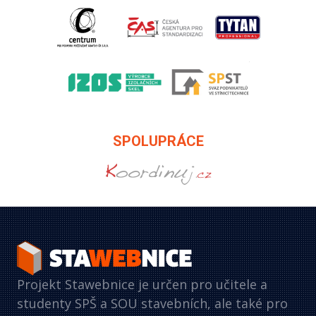
SPOLUPRÁCE
Projekt Stawebnice je určen pro učitele a
studenty SPŠ a SOU stavebních, ale také pro