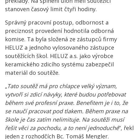
překlady. Na splnění úloh měli soutěžící
stanoven časový limit čtyři hodiny.
Správný pracovní postup, odbornost a
preciznost provedení hodnotila odborná
komise. Ta byla složená ze zástupců firmy
HELUZ a jednoho vylosovaného zástupce
soutěžících škol. HELUZ a.s. jako výrobce
keramického zdicího systému zabezpečil
materiál do soutěže.
„
Tato soutěž má pro chlapce velký význam,
vytvoří si zdicí návyky, které budou potřebovat
během své profesní praxe. Benefitem je i to, že
se naučí pracovat pod tlakem. Během praxe na
škole je čas zatím nelimituje. Na soutěži musí
řešit věci za pochodu, a to není jednoduché
“, řekl
jeden z rozhodčích Bc. Tomáš Mengler.