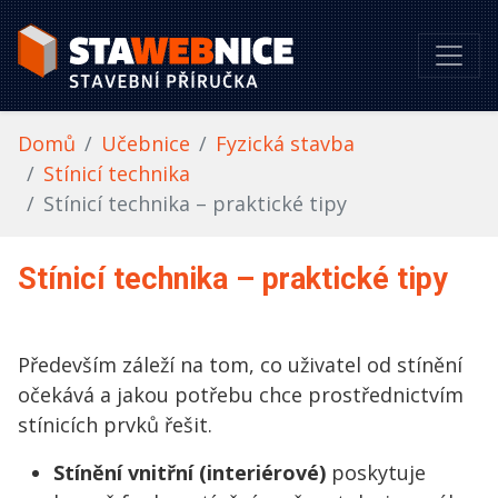
Domů
Učebnice
Fyzická stavba
Stínicí technika
Stínicí technika – praktické tipy
Stínicí technika – praktické tipy
Především záleží na tom, co uživatel od stínění
očekává a jakou potřebu chce prostřednictvím
stínicích prvků řešit.
Stínění vnitřní (interiérové)
poskytuje