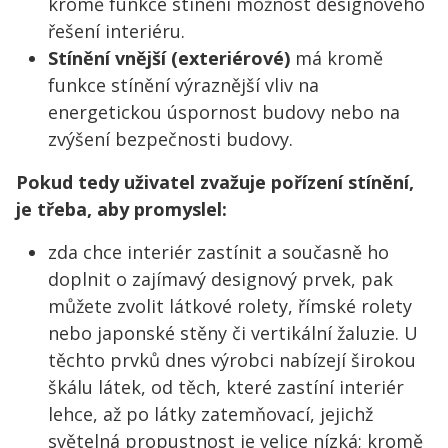
kromě funkce stínění možnost designového
řešení interiéru.
Stínění vnější (exteriérové)
má kromě
funkce stínění výraznější vliv na
energetickou úspornost budovy nebo na
zvýšení bezpečnosti budovy.
Pokud tedy uživatel zvažuje pořízení stínění,
je třeba, aby promyslel:
zda chce interiér zastínit a současně ho
doplnit o zajímavý designový prvek, pak
můžete zvolit látkové rolety, římské rolety
nebo japonské stěny či vertikální žaluzie. U
těchto prvků dnes výrobci nabízejí širokou
škálu látek, od těch, které zastíní interiér
lehce, až po látky zatemňovací, jejichž
světelná propustnost je velice nízká; kromě