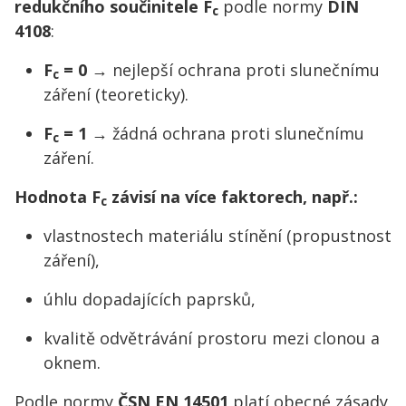
redukčního součinitele F
podle normy
DIN
c
4108
:
F
= 0
→ nejlepší ochrana proti slunečnímu
c
záření (teoreticky).
F
= 1
→ žádná ochrana proti slunečnímu
c
záření.
Hodnota F
závisí na více faktorech, např.:
c
vlastnostech materiálu stínění (propustnost
záření),
úhlu dopadajících paprsků,
kvalitě odvětrávání prostoru mezi clonou a
oknem.
Podle normy
ČSN EN 14501
platí obecné zásady