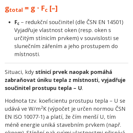
g
= g ⋅ F
[–]
total
c
F
– redukční součinitel (dle ČSN EN 14501)
c
Vyjadřuje vlastnost oken (resp. oken s
určitým stínicím prvkem) v souvislosti se
slunečním zářením a jeho prostupem do
místnosti.
Situaci, kdy
stínicí prvek naopak pomáhá
zabraňovat úniku tepla z místnosti, vyjadřuje
součinitel prostupu tepla – U
.
Hodnota tzv. koeficientu prostupu tepla – U se
2
udává ve W/m
K (výpočet je určen normou ČSN
EN ISO 10077-1) a platí, že čím menší U, tím
méně energie uniká stavebním prvkem (např.
oknem). Stínění pak svými vlastnostmi přispívá