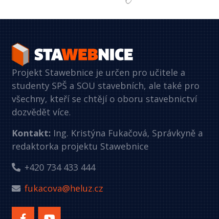
Projekt Stawebnice je určen pro učitele a
studenty SPŠ a SOU stavebních, ale také pro
všechny, kteří se chtějí o oboru stavebnictví
dozvědět více.
Kontakt:
Ing. Kristýna Fukačová, Správkyně a
redaktorka projektu Stawebnice
+420 734 433 444
fukacova@heluz.cz