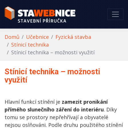
Domů
Učebnice
Fyzická stavba
Stínicí technika
Stínicí technika – možnosti využití
Stínicí technika – možnosti
využití
Hlavní funkcí stínění je
zamezit pronikání
přímého slunečního záření do interiéru
. Díky
tomu se prostory nepřehřívají a obyvatelé
nejsou oslňováni. Podle druhu použitého stínění