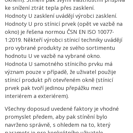
ke snížení ztrát tepla přes zasklení.
Hodnoty U zasklení uvádějí výrobci zasklení.
Hodnoty U pro stínicí prvek (opět ve vazbě na
okno) je řešena normou ČSN EN ISO 10077-
1:2019. Někteří výrobci stínicí techniky uvádějí
pro vybrané produkty ze svého sortimentu
hodnotu U ve vazbě na vybrané okno.
Hodnota U samotného stínicího prvku má
význam pouze v případě, že uživatel použije
stínicí produkt při otevřeném okně (stínicí
prvek pak tvoří jedinou přepážku mezi
interiérem a exteriérem).
Všechny doposud uvedené faktory je vhodné
promyslet předem, aby pak stínění bylo
navrženo správně, s ohledem na to, který
parametr je pro konkrétního uživatele