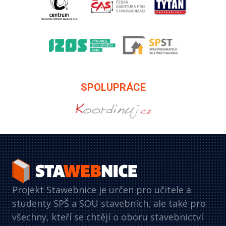
SPOLUPRÁCE
Projekt Stawebnice je určen pro učitele a
studenty SPŠ a SOU stavebních, ale také pro
všechny, kteří se chtějí o oboru stavebnictví