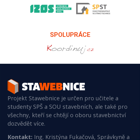
SPOLUPRÁCE
Projekt Stawebnice je určen pro učitele a
studenty SPŠ a SOU stavebních, ale také pro
všechny, kteří se chtějí o oboru stavebnictví
dozvědět více.
Kontakt:
Ing. Kristýna Fukačová, Správkyně a