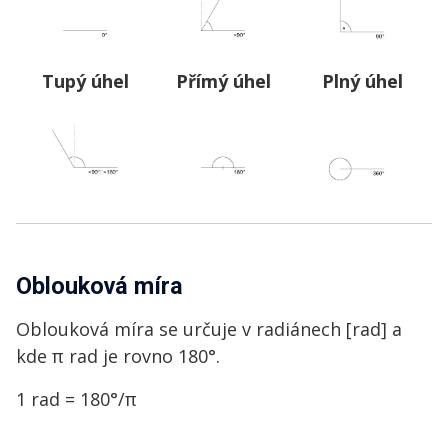
Tupý úhel
Přímý úhel
Plný úhel
Oblouková míra
Oblouková míra se určuje v radiánech
[rad] a
kde π rad je rovno 180°.
1 rad = 180°/π