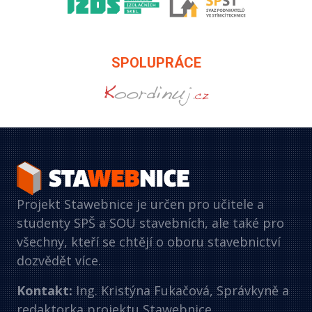
SPOLUPRÁCE
Projekt Stawebnice je určen pro učitele a
studenty SPŠ a SOU stavebních, ale také pro
všechny, kteří se chtějí o oboru stavebnictví
dozvědět více.
Kontakt:
Ing. Kristýna Fukačová, Správkyně a
redaktorka projektu Stawebnice